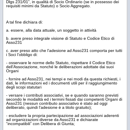
Dlgs 231/01”, in qualità di Socio Ordinario (se in possesso dei
requisiti minimi da Statuto) o Socio Aggregato.
A tal fine dichiara di:
a. essere, alla data attuale, un soggetto in attività
b. avere preso integrale visione di Statuto e Codice Etico di
Asso231
c. aver preso atto che l'adesione ad Asso231 comporta per tutti
i Soci l'obbligo di:
- osservare le norme dello Statuto, rispettare il Codice Etico
dell’Associazione, nonché le deliberazioni adottate dai suoi
Organi
- fornire ad Asso231, nei tempi e nei modi da questa richiesti, i
dati, le informazioni ed i documenti utili per il raggiungimento
degli scopi statutari
- versare i contributi associativi, se e quando saranno previsti
secondo le modalità ed i termini fissati dai competenti Organi di
Asso231 (nessun contributo associativo è stato ad oggi
deliberato, quindi l'adesione è a titolo gratuito);
- escludere la propria partecipazione ad associazioni aderenti
ad organizzazioni diverse da Asso231 e dichiarate
“incompatibili” con Delibera di Giunta;