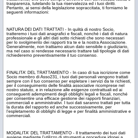
trasparenza, tutelando la tua riservatezza ed i tuoi diritti.
Pertanto, ai sensi della legislazione sopraccitata, ti forniamo le
seguenti informazioni:
NATURA DEI DATI TRATTATI - In qulità di nostro Socio,
tratteremo i tuoi dati anagrafici e fiscali, nonché i dati di natura
professionale e gli altri dati sotto richiesti che sono necessari
per lo svolgimento dei rapporti tra te e la nostra Associazione.
Generalmente, non trattiamo alcun dato sensibile o giudiziario,
ma nel caso si rendesse necessario trattare tali tipologie di dati
richiederemo preventivamente il tuo consenso.
FINALITA' DEL TRATTAMENTO - In caso di tua iscrizione come
Socio membro di Asso231, i tuoi dati personali vengono trattati
sempre con il tuo consenso per espletare i servizi da te richiesti,
per il conseguimento delle finalità associative ricomprese nel
nostro statuto, e in relazione alle esigenze contrattuali ed ai
conseguenti adempimenti degli obblighi legali e fiscali, nonché
per consentire una efficace gestione dei rapporti finanziari,
commerciali e amministrativi. I tuoi dati saranno trattati per tutta
la durata del rapporto ed anche successivamente, per
l’espletamento di obblighi di legge e per finalità amministrative e
commerciali.
MODALITA' DEL TRATTAMENTO - Il trattamento dei tuoi dati
avviene mediante l’utilizzo di strumenti e procedure idonei a