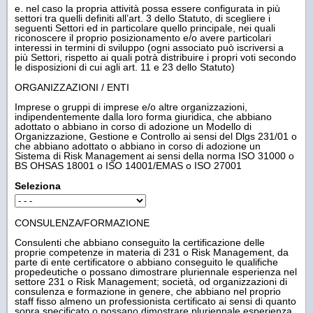
e. nel caso la propria attività possa essere configurata in più
settori tra quelli definiti all’art. 3 dello Statuto, di scegliere i
seguenti Settori ed in particolare quello principale, nei quali
riconoscere il proprio posizionamento e/o avere particolari
interessi in termini di sviluppo (ogni associato può iscriversi a
più Settori, rispetto ai quali potrà distribuire i propri voti secondo
le disposizioni di cui agli art. 11 e 23 dello Statuto)
ORGANIZZAZIONI / ENTI
Imprese o gruppi di imprese e/o altre organizzazioni,
indipendentemente dalla loro forma giuridica, che abbiano
adottato o abbiano in corso di adozione un Modello di
Organizzazione, Gestione e Controllo ai sensi del Dlgs 231/01 o
che abbiano adottato o abbiano in corso di adozione un
Sistema di Risk Management ai sensi della norma ISO 31000 o
BS OHSAS 18001 o ISO 14001/EMAS o ISO 27001
Seleziona
CONSULENZA/FORMAZIONE
Consulenti che abbiano conseguito la certificazione delle
proprie competenze in materia di 231 o Risk Management, da
parte di ente certificatore o abbiano conseguito le qualifiche
propedeutiche o possano dimostrare pluriennale esperienza nel
settore 231 o Risk Management; società, od organizzazioni di
consulenza e formazione in genere, che abbiano nel proprio
staff fisso almeno un professionista certificato ai sensi di quanto
sopra specificato o possano dimostrare pluriennale esperienza