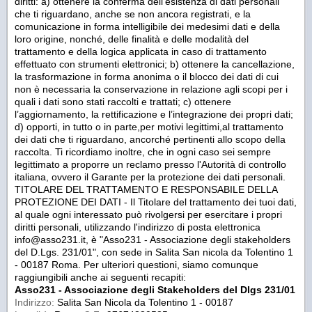
diritti: a) ottenere la conferma dell’esistenza di dati personali
che ti riguardano, anche se non ancora registrati, e la
comunicazione in forma intelligibile dei medesimi dati e della
loro origine, nonché, delle finalità e delle modalità del
trattamento e della logica applicata in caso di trattamento
effettuato con strumenti elettronici; b) ottenere la cancellazione,
la trasformazione in forma anonima o il blocco dei dati di cui
non è necessaria la conservazione in relazione agli scopi per i
quali i dati sono stati raccolti e trattati; c) ottenere
l’aggiornamento, la rettificazione e l’integrazione dei propri dati;
d) opporti, in tutto o in parte,per motivi legittimi,al trattamento
dei dati che ti riguardano, ancorché pertinenti allo scopo della
raccolta. Ti ricordiamo inoltre, che in ogni caso sei sempre
legittimato a proporre un reclamo presso l'Autorità di controllo
italiana, ovvero il Garante per la protezione dei dati personali.
TITOLARE DEL TRATTAMENTO E RESPONSABILE DELLA
PROTEZIONE DEI DATI - Il Titolare del trattamento dei tuoi dati,
al quale ogni interessato può rivolgersi per esercitare i propri
diritti personali, utilizzando l'indirizzo di posta elettronica
info@asso231.it, è "Asso231 - Associazione degli stakeholders
del D.Lgs. 231/01", con sede in Salita San nicola da Tolentino 1
- 00187 Roma. Per ulteriori questioni, siamo comunque
raggiungibili anche ai seguenti recapiti:
Asso231 - Associazione degli Stakeholders del Dlgs 231/01
Indirizzo:
Salita San Nicola da Tolentino 1 - 00187