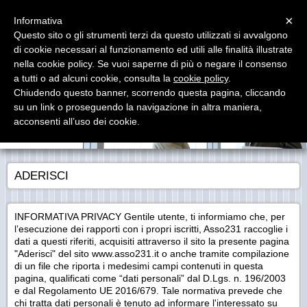
<Nel presente sito gli unici cookie utilizzati sono quelli tecnici del provider, comunque,
Menu
proseguendo nella navigazione,ad es. accedendo ad un’altra area del sito o selezionando
×
Informativa
un’immagine o un link, si presta il consenso all’uso dei cookie>
maggiori
informazioni
chiudi
Questo sito o gli strumenti terzi da questo utilizzati si avvalgono
di cookie necessari al funzionamento ed utili alle finalità illustrate
Asso 231
nella cookie policy. Se vuoi saperne di più o negare il consenso
Stakeholders a confronto
a tutti o ad alcuni cookie, consulta la
cookie policy
.
Chiudendo questo banner, scorrendo questa pagina, cliccando
su un link o proseguendo la navigazione in altra maniera,
acconsenti all’uso dei cookie.
ADERISCI
INFORMATIVA PRIVACY Gentile utente, ti informiamo che, per
l’esecuzione dei rapporti con i propri iscritti, Asso231 raccoglie i
dati a questi riferiti, acquisiti attraverso il sito la presente pagina
"Aderisci" del sito www.asso231.it o anche tramite compilazione
di un file che riporta i medesimi campi contenuti in questa
pagina, qualificati come “dati personali” dal D.Lgs. n. 196/2003
e dal Regolamento UE 2016/679. Tale normativa prevede che
chi tratta dati personali è tenuto ad informare l'interessato su