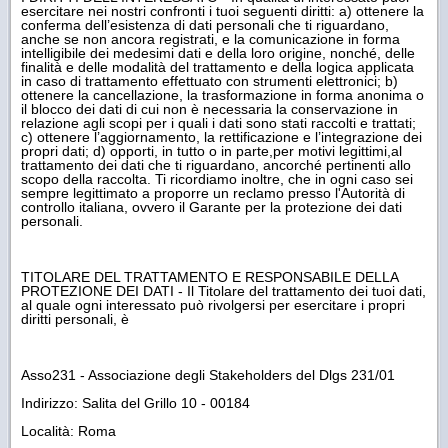
esercitare nei nostri confronti i tuoi seguenti diritti: a) ottenere la
conferma dell’esistenza di dati personali che ti riguardano,
anche se non ancora registrati, e la comunicazione in forma
intelligibile dei medesimi dati e della loro origine, nonché, delle
finalità e delle modalità del trattamento e della logica applicata
in caso di trattamento effettuato con strumenti elettronici; b)
ottenere la cancellazione, la trasformazione in forma anonima o
il blocco dei dati di cui non è necessaria la conservazione in
relazione agli scopi per i quali i dati sono stati raccolti e trattati;
c) ottenere l’aggiornamento, la rettificazione e l’integrazione dei
propri dati; d) opporti, in tutto o in parte,per motivi legittimi,al
trattamento dei dati che ti riguardano, ancorché pertinenti allo
scopo della raccolta. Ti ricordiamo inoltre, che in ogni caso sei
sempre legittimato a proporre un reclamo presso l'Autorità di
controllo italiana, ovvero il Garante per la protezione dei dati
personali.
TITOLARE DEL TRATTAMENTO E RESPONSABILE DELLA
PROTEZIONE DEI DATI - Il Titolare del trattamento dei tuoi dati,
al quale ogni interessato può rivolgersi per esercitare i propri
diritti personali, è
Asso231 - Associazione degli Stakeholders del Dlgs 231/01
Indirizzo: Salita del Grillo 10 - 00184
Località: Roma