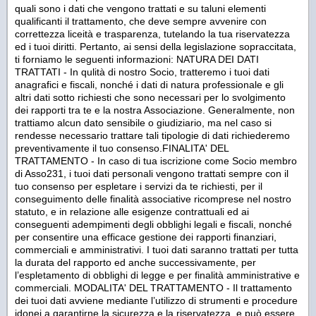
quali sono i dati che vengono trattati e su taluni elementi
qualificanti il trattamento, che deve sempre avvenire con
correttezza liceità e trasparenza, tutelando la tua riservatezza
ed i tuoi diritti. Pertanto, ai sensi della legislazione sopraccitata,
ti forniamo le seguenti informazioni: NATURA DEI DATI
TRATTATI - In qulità di nostro Socio, tratteremo i tuoi dati
anagrafici e fiscali, nonché i dati di natura professionale e gli
altri dati sotto richiesti che sono necessari per lo svolgimento
dei rapporti tra te e la nostra Associazione. Generalmente, non
trattiamo alcun dato sensibile o giudiziario, ma nel caso si
rendesse necessario trattare tali tipologie di dati richiederemo
preventivamente il tuo consenso.FINALITA' DEL
TRATTAMENTO - In caso di tua iscrizione come Socio membro
di Asso231, i tuoi dati personali vengono trattati sempre con il
tuo consenso per espletare i servizi da te richiesti, per il
conseguimento delle finalità associative ricomprese nel nostro
statuto, e in relazione alle esigenze contrattuali ed ai
conseguenti adempimenti degli obblighi legali e fiscali, nonché
per consentire una efficace gestione dei rapporti finanziari,
commerciali e amministrativi. I tuoi dati saranno trattati per tutta
la durata del rapporto ed anche successivamente, per
l’espletamento di obblighi di legge e per finalità amministrative e
commerciali. MODALITA' DEL TRATTAMENTO - Il trattamento
dei tuoi dati avviene mediante l’utilizzo di strumenti e procedure
idonei a garantirne la sicurezza e la riservatezza, e può essere