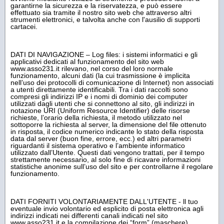
garantirne la sicurezza e la riservatezza, e può essere
effettuato sia tramite il nostro sito web che attraverso altri
strumenti elettronici, e talvolta anche con l'ausilio di supporti
cartacei.
DATI DI NAVIGAZIONE – Log files: i sistemi informatici e gli
applicativi dedicati al funzionamento del sito web
www.asso231.it rilevano, nel corso del loro normale
funzionamento, alcuni dati (la cui trasmissione è implicita
nell’uso dei protocolli di comunicazione di Internet) non associati
a utenti direttamente identificabili. Tra i dati raccolti sono
compresi gli indirizzi IP e i nomi di dominio dei computer
utilizzati dagli utenti che si connettono al sito, gli indirizzi in
notazione URI (Uniform Resource Identifier) delle risorse
richieste, l’orario della richiesta, il metodo utilizzato nel
sottoporre la richiesta al server, la dimensione del file ottenuto
in risposta, il codice numerico indicante lo stato della risposta
data dal server (buon fine, errore, ecc.) ed altri parametri
riguardanti il sistema operativo e l’ambiente informatico
utilizzato dall’Utente. Questi dati vengono trattati, per il tempo
strettamente necessario, al solo fine di ricavare informazioni
statistiche anonime sull’uso del sito e per controllarne il regolare
funzionamento.
DATI FORNITI VOLONTARIAMENTE DALL'UTENTE - ll tuo
eventuale invio volontario ed esplicito di posta elettronica agli
indirizzi indicati nei differenti canali indicati nel sito
www.asso231.it e la compilazione dei “form” (maschere)