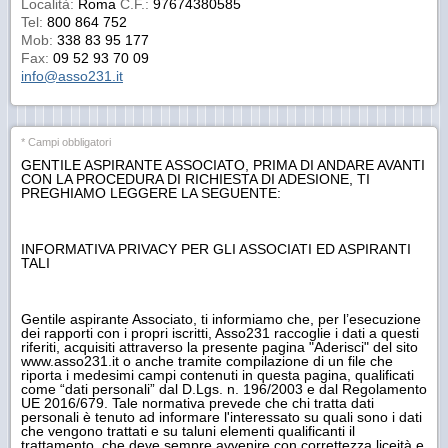
Località:
Roma
C.F.:
97674380585
Tel:
800 864 752
Mob:
338 83 95 177
Fax:
09 52 93 70 09
info@asso231.it
* Campi obbligatori
GENTILE ASPIRANTE ASSOCIATO, PRIMA DI ANDARE AVANTI
CON LA PROCEDURA DI RICHIESTA DI ADESIONE, TI
PREGHIAMO LEGGERE LA SEGUENTE:
INFORMATIVA PRIVACY PER GLI ASSOCIATI ED ASPIRANTI
TALI
Gentile aspirante Associato, ti informiamo che, per l’esecuzione
dei rapporti con i propri iscritti, Asso231 raccoglie i dati a questi
riferiti, acquisiti attraverso la presente pagina "Aderisci" del sito
www.asso231.it o anche tramite compilazione di un file che
riporta i medesimi campi contenuti in questa pagina, qualificati
come “dati personali” dal D.Lgs. n. 196/2003 e dal Regolamento
UE 2016/679. Tale normativa prevede che chi tratta dati
personali è tenuto ad informare l'interessato su quali sono i dati
che vengono trattati e su taluni elementi qualificanti il
trattamento, che deve sempre avvenire con correttezza liceità e