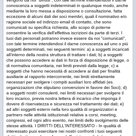
conoscenza a soggetti indeterminati in qualunque modo, anche
mediante la loro messa a disposizione o consultazione, fatta
eccezione di alcuni dati dei soci membri, quali il nominativo e/o
ragione sociale ed indirizzo email di contatto, che sono
comunicati su specifica richiesta, allo scopo di poterne
consentire la verifica dell'effettiva iscrizioni da parte di terzi. I
tuoi dati personali potranno invece essere da noi "comunicati",
con tale termine intendendosi il darne conoscenza ad uno o più
soggetti determinati, nei seguenti termini: a) a soggetti incaricati
all’interno della nostra struttura di trattare i dati; b) a soggetti
che possono accedere ai dati in forza di disposizione di legge, o
di normativa comunitaria, nei limiti previsti dalla legge; c) a
soggetti che hanno necessità di accedere ai dati per finalità
ausiliarie al rapporto intercorrente, nei limiti strettamente
necessari per svolgere i compiti ausiliari loro affidati (es.
organizzazioni che stipulano convenzioni in favore dei Soci); d)
a soggetti nostri consulenti, nei limiti necessari per svolgere il
loro incarico, previa nostra lettera di incarico che imponga il
dovere di riservatezza e sicurezza nel trattamento dei dati; e)
ad altri soggetti esterni nella loro qualità di organizzatori e
partners nelle attività istituzionali relative a corsi, meeting,
congressi, ed ogni altro evento, nei limiti dello svolgimento delle
stesse attività. I DIRITTI DELL'INTERESSATO - In qualità di
interessato puoi esercitare nei nostri confronti i tuoi seguenti