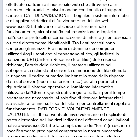
effettuato sia tramite il nostro sito web che attraverso altri
strumenti elettronici, e talvolta anche con l'ausilio di supporti
cartacei. DATI DI NAVIGAZIONE – Log files: i sistemi informatici
e gli applicativi dedicati al funzionamento del sito web
www.asso231.it rilevano, nel corso del loro normale
funzionamento, alcuni dati (la cui trasmissione è implicita
nell’uso dei protocolli di comunicazione di Internet) non associati
a utenti direttamente identificabili. Tra i dati raccolti sono
compresi gli indirizzi IP e i nomi di dominio dei computer
utilizzati dagli utenti che si connettono al sito, gli indirizzi in
notazione URI (Uniform Resource Identifier) delle risorse
richieste, l’orario della richiesta, il metodo utilizzato nel
sottoporre la richiesta al server, la dimensione del file ottenuto
in risposta, il codice numerico indicante lo stato della risposta
data dal server (buon fine, errore, ecc.) ed altri parametri
riguardanti il sistema operativo e l’ambiente informatico
utilizzato dall’Utente. Questi dati vengono trattati, per il tempo
strettamente necessario, al solo fine di ricavare informazioni
statistiche anonime sull’uso del sito e per controllarne il regolare
funzionamento. DATI FORNITI VOLONTARIAMENTE
DALL'UTENTE - ll tuo eventuale invio volontario ed esplicito di
posta elettronica agli indirizzi indicati nei differenti canali indicati
nel sito www.asso231.it e la compilazione dei “form” (maschere)
specificamente predisposti comportano la nostra successiva
acquisizione dei tuoi dati, necessari per rispondere alle tue