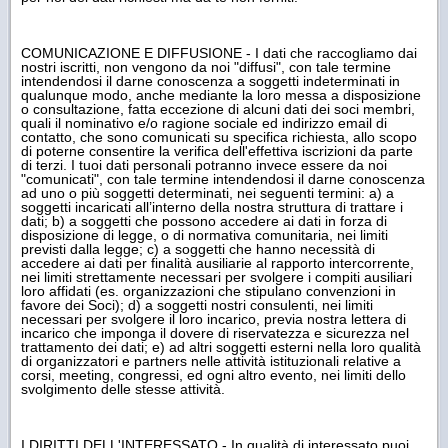
COMUNICAZIONE E DIFFUSIONE - I dati che raccogliamo dai
nostri iscritti, non vengono da noi "diffusi", con tale termine
intendendosi il darne conoscenza a soggetti indeterminati in
qualunque modo, anche mediante la loro messa a disposizione
o consultazione, fatta eccezione di alcuni dati dei soci membri,
quali il nominativo e/o ragione sociale ed indirizzo email di
contatto, che sono comunicati su specifica richiesta, allo scopo
di poterne consentire la verifica dell'effettiva iscrizioni da parte
di terzi. I tuoi dati personali potranno invece essere da noi
"comunicati", con tale termine intendendosi il darne conoscenza
ad uno o più soggetti determinati, nei seguenti termini: a) a
soggetti incaricati all’interno della nostra struttura di trattare i
dati; b) a soggetti che possono accedere ai dati in forza di
disposizione di legge, o di normativa comunitaria, nei limiti
previsti dalla legge; c) a soggetti che hanno necessità di
accedere ai dati per finalità ausiliarie al rapporto intercorrente,
nei limiti strettamente necessari per svolgere i compiti ausiliari
loro affidati (es. organizzazioni che stipulano convenzioni in
favore dei Soci); d) a soggetti nostri consulenti, nei limiti
necessari per svolgere il loro incarico, previa nostra lettera di
incarico che imponga il dovere di riservatezza e sicurezza nel
trattamento dei dati; e) ad altri soggetti esterni nella loro qualità
di organizzatori e partners nelle attività istituzionali relative a
corsi, meeting, congressi, ed ogni altro evento, nei limiti dello
svolgimento delle stesse attività.
I DIRITTI DELL'INTERESSATO - In qualità di interessato puoi