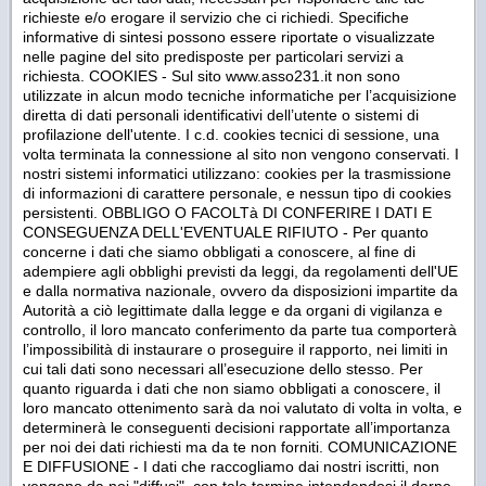
richieste e/o erogare il servizio che ci richiedi. Specifiche
informative di sintesi possono essere riportate o visualizzate
nelle pagine del sito predisposte per particolari servizi a
richiesta. COOKIES - Sul sito www.asso231.it non sono
utilizzate in alcun modo tecniche informatiche per l’acquisizione
diretta di dati personali identificativi dell’utente o sistemi di
profilazione dell'utente. I c.d. cookies tecnici di sessione, una
volta terminata la connessione al sito non vengono conservati. I
nostri sistemi informatici utilizzano: cookies per la trasmissione
di informazioni di carattere personale, e nessun tipo di cookies
persistenti. OBBLIGO O FACOLTà DI CONFERIRE I DATI E
CONSEGUENZA DELL'EVENTUALE RIFIUTO - Per quanto
concerne i dati che siamo obbligati a conoscere, al fine di
adempiere agli obblighi previsti da leggi, da regolamenti dell'UE
e dalla normativa nazionale, ovvero da disposizioni impartite da
Autorità a ciò legittimate dalla legge e da organi di vigilanza e
controllo, il loro mancato conferimento da parte tua comporterà
l’impossibilità di instaurare o proseguire il rapporto, nei limiti in
cui tali dati sono necessari all’esecuzione dello stesso. Per
quanto riguarda i dati che non siamo obbligati a conoscere, il
loro mancato ottenimento sarà da noi valutato di volta in volta, e
determinerà le conseguenti decisioni rapportate all’importanza
per noi dei dati richiesti ma da te non forniti. COMUNICAZIONE
E DIFFUSIONE - I dati che raccogliamo dai nostri iscritti, non
vengono da noi "diffusi", con tale termine intendendosi il darne