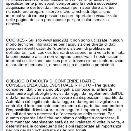
specificamente predisposti comportano la nostra successiva
acquisizione dei tuoi dati, necessari per rispondere alle tue
richieste e/o erogare il servizio che ci richiedi. Specifiche
informative di sintesi possono essere riportate o visualizzate
nelle pagine del sito predisposte per particolari servizi a
richiesta.
COOKIES - Sul sito www.asso231.it non sono utilizzate in alcun
modo tecniche informatiche per l’acquisizione diretta di dati
personali identificativi dell’utente o sistemi di profilazione
dell'utente. I c.d. cookies tecnici di sessione, una volta terminata
la connessione al sito non vengono conservati. I nostri sistemi
informatici utilizzano: cookies per la trasmissione di informazioni
di carattere personale, e nessun tipo di cookies persistenti.
OBBLIGO O FACOLTà DI CONFERIRE I DATI E
CONSEGUENZA DELL'EVENTUALE RIFIUTO - Per quanto
concerne i dati che siamo obbligati a conoscere, al fine di
adempiere agli obblighi previsti da leggi, da regolamenti dell'UE
e dalla normativa nazionale, ovvero da disposizioni impartite da
Autorità a ciò legittimate dalla legge e da organi di vigilanza e
controllo, il loro mancato conferimento da parte tua comporterà
l’impossibilità di instaurare o proseguire il rapporto, nei limiti in
cui tali dati sono necessari all’esecuzione dello stesso. Per
quanto riguarda i dati che non siamo obbligati a conoscere, il
loro mancato ottenimento sarà da noi valutato di volta in volta, e
determinerà le conseguenti decisioni rapportate all’importanza
per noi dei dati richiesti ma da te non forniti.